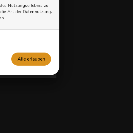
or!
ales Nutzungserlebnis zu
 die Art der Datennutzung.
chfläche!
en.
stellte Planung ganz
Alle erlauben
ION STARTEN