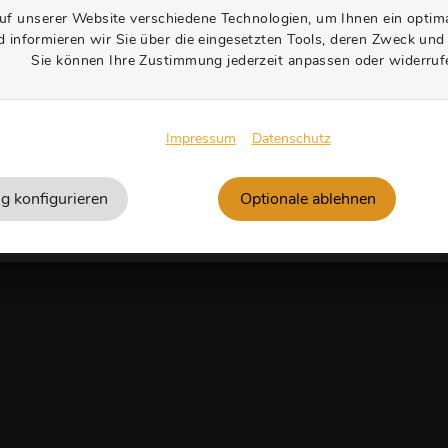
Flächenkonfigurat
f unserer Website verschiedene Technologien, um Ihnen ein optim
d informieren wir Sie über die eingesetzten Tools, deren Zweck und
stalten Sie mit wenigen Klicks Ihre individuelle Wuns
Sie können Ihre Zustimmung jederzeit anpassen oder widerruf
ine neue Konfiguration, oder laden Sie eine bereits er
Impressum
Datenschutz
einfach mit Ihrer Konfigurationsnummer.
g konfigurieren
Optionale ablehnen
IGURATION LADEN
KONFIGURAT