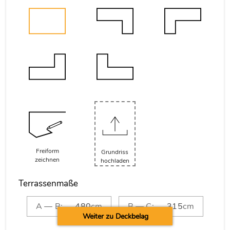
Freiform
Grundriss
zeichnen
hochladen
Terrassenmaße
A — B:
cm
B — C:
cm
Weiter zu Deckbelag